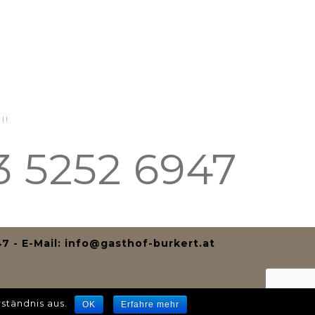
l!
43 5252 6947
47 -
E-Mail: info@gasthof-burkert.at
ständnis aus.
OK
Erfahre mehr