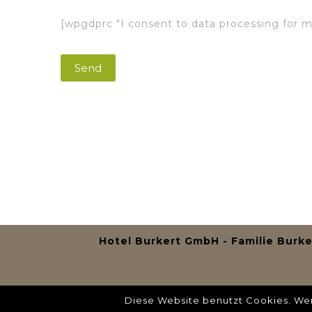
[wpgdprc "I consent to data processing for m
Hotel Burkert GmbH - Familie Burke
Diese Website benutzt Cookies. Wen