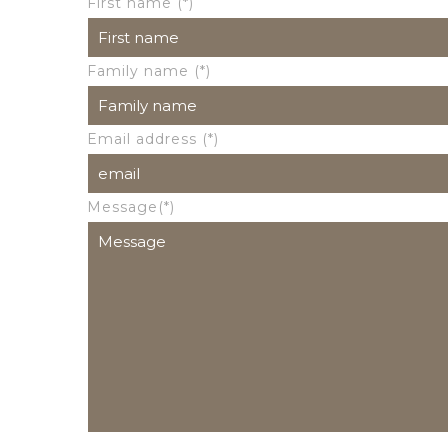
First name (*)
Family name (*)
Email address (*)
Message(*)