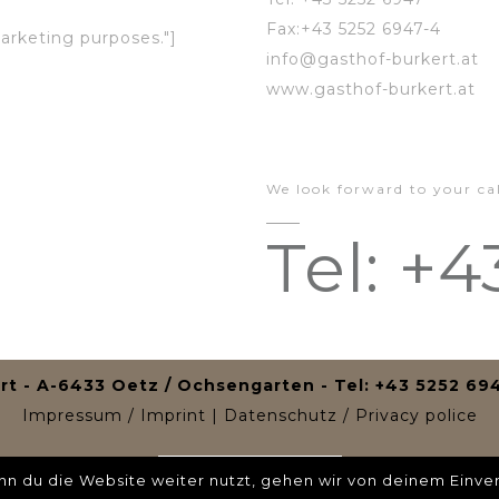
Fax:+43 5252 6947-4
arketing purposes."]
info@gasthof-burkert.at
www.gasthof-burkert.at
We look forward to your cal
Tel: +
rt - A-6433 Oetz / Ochsengarten - Tel: +43 5252 69
Impressum
/
Imprint
|
Datenschutz
/
Privacy police
Deutsch
English
n du die Website weiter nutzt, gehen wir von deinem Einver