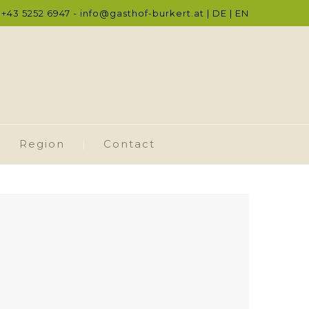
: +43 5252 6947 -
info@gasthof-burkert.at
|
DE
|
EN
Region
Contact