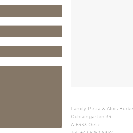
Family Petra & Alois Burke
Ochsengarten 34
A-6433 Oetz
Tel: +43 5252 6947